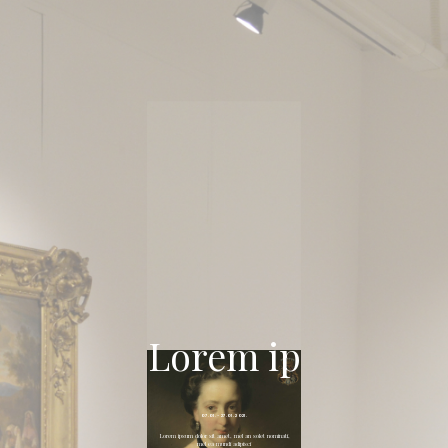
Lorem ip
07.01. - 27.01. 2021.
Lorem ipsum dolor sit amet, mel an solet nominati,
mel ea mundi adipisci