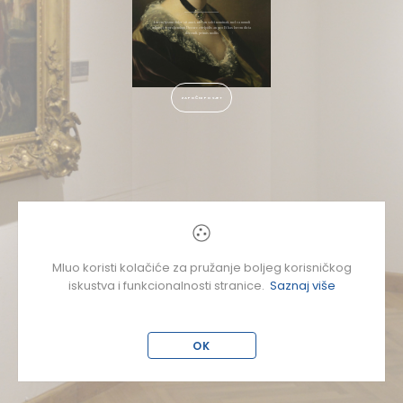
Lorem ipsum dolor sit amet, mel an solet nominati, mel ea mundi
adipisci reprehendunt Decore euripidis an pro Et has lorem dicta
docendi, primis mollis
ZAPOČNI POSJET
Mluo koristi kolačiće za pružanje boljeg korisničkog
iskustva i funkcionalnosti stranice.
Saznaj više
OK