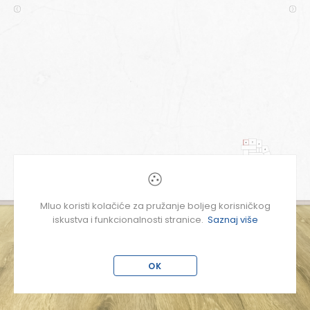
Mluo koristi kolačiće za pružanje boljeg korisničkog
iskustva i funkcionalnosti stranice.
Saznaj više
POČETNA STRANICA
OK